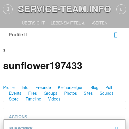
SERVICE-TEAM.INFO
ÜBERSICHT
LEBENSMITTEL &
I-SEITEN
Profile
s
sunflower197433
Profile
Info
Freunde
Kleinanzeigen
Blog
Poll
Events
Files
Groups
Photos
Sites
Sounds
Store
Timeline
Videos
ACTIONS
SUBSCRIBE