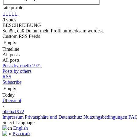
rate profile





0
votes
BESCHREIBUNG
Schön, daß Du auf mein Profil aufmerksam wurdest.
Custom RSS Feeds
Empty
Timeline
All posts
All posts
Posts by obelix1972
Posts by others
RSS
Subscribe
Empty
Today
Übersicht
›
obelix1972
Impressum
Privatsphäre und Datenschutz
Nutzungsbedingungen
FA
Select Language
English
Русский