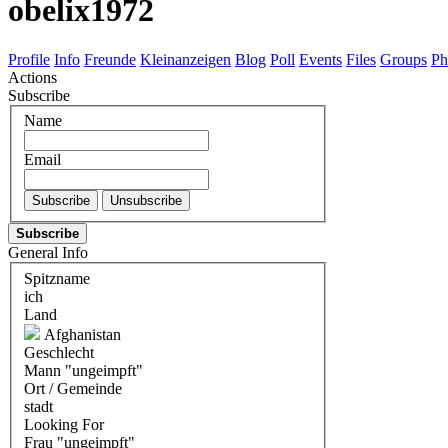
obelix1972
Profile
Info
Freunde
Kleinanzeigen
Blog
Poll
Events
Files
Groups
Ph
Actions
Subscribe
Name
Email
Subscribe
General Info
Spitzname
ich
Land
Afghanistan
Geschlecht
Mann "ungeimpft"
Ort / Gemeinde
stadt
Looking For
Frau "ungeimpft"