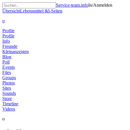
Service-team.info
In/Anmelden
Übersicht
Lebensmittel &
I-Seiten
o
Profile
Profile
Info
Freunde
Kleinanzeigen
Blog
Poll
Events
Files
Groups
Photos
Sites
Sounds
Store
Timeline
Videos
o