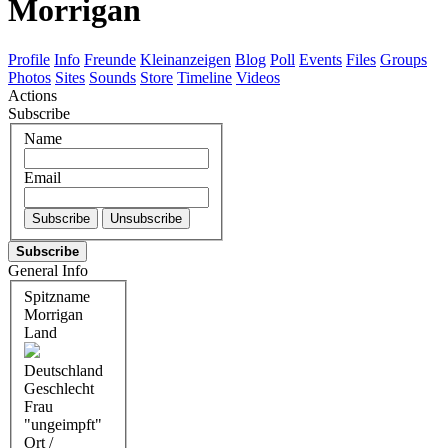
Morrigan
Profile
Info
Freunde
Kleinanzeigen
Blog
Poll
Events
Files
Groups
Photos
Sites
Sounds
Store
Timeline
Videos
Actions
Subscribe
Name
Email
Subscribe
General Info
Spitzname
Morrigan
Land
Deutschland
Geschlecht
Frau
"ungeimpft"
Ort /