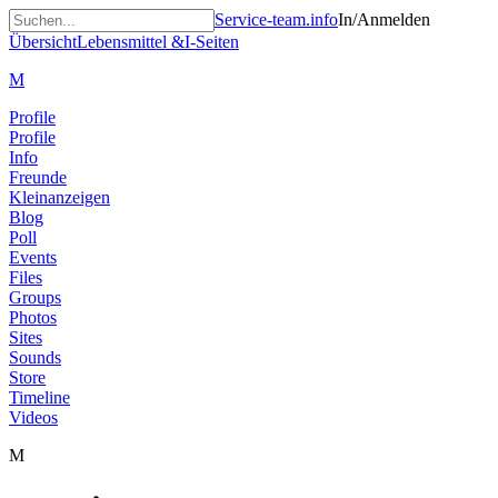
Service-team.info
In/Anmelden
Übersicht
Lebensmittel &
I-Seiten
M
Profile
Profile
Info
Freunde
Kleinanzeigen
Blog
Poll
Events
Files
Groups
Photos
Sites
Sounds
Store
Timeline
Videos
M