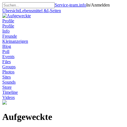
Service-team.info
In/Anmelden
Übersicht
Lebensmittel &
I-Seiten
Profile
Profile
Info
Freunde
Kleinanzeigen
Blog
Poll
Events
Files
Groups
Photos
Sites
Sounds
Store
Timeline
Videos
Aufgeweckte