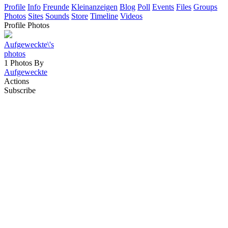
Profile
Info
Freunde
Kleinanzeigen
Blog
Poll
Events
Files
Groups
Photos
Sites
Sounds
Store
Timeline
Videos
Profile Photos
Aufgeweckte\'s
photos
1 Photos By
Aufgeweckte
Actions
Subscribe