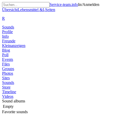
Service-team.info
In/Anmelden
Übersicht
Lebensmittel &
I-Seiten
R
Sounds
Profile
Info
Freunde
Kleinanzeigen
Blog
Poll
Events
Files
Groups
Photos
Sites
Sounds
Store
Timeline
Videos
Sound albums
Empty
Favorite sounds