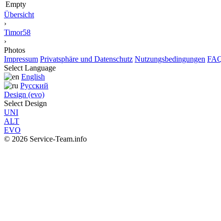
Empty
Übersicht
›
Timor58
›
Photos
Impressum
Privatsphäre und Datenschutz
Nutzungsbedingungen
FA
Select Language
English
Русский
Design (evo)
Select Design
UNI
ALT
EVO
© 2026 Service-Team.info