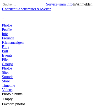
Service-team.info
In/Anmelden
Übersicht
Lebensmittel &
I-Seiten
T
Photos
Profile
Info
Freunde
Kleinanzeigen
Blog
Poll
Events
Files
Groups
Photos
Sites
Sounds
Store
Timeline
Videos
Photo albums
Empty
Favorite photos